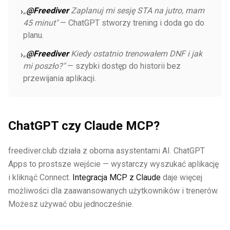
„
@Freediver
Zaplanuj mi sesję STA na jutro, mam
›
45 minut"
— ChatGPT stworzy trening i doda go do
planu.
„
@Freediver
Kiedy ostatnio trenowałem DNF i jak
›
mi poszło?"
— szybki dostęp do historii bez
przewijania aplikacji.
ChatGPT czy Claude MCP?
freediver.club działa z oboma asystentami AI. ChatGPT
Apps to prostsze wejście — wystarczy wyszukać aplikację
i kliknąć Connect.
Integracja MCP z Claude
daje więcej
możliwości dla zaawansowanych użytkowników i trenerów.
Możesz używać obu jednocześnie.