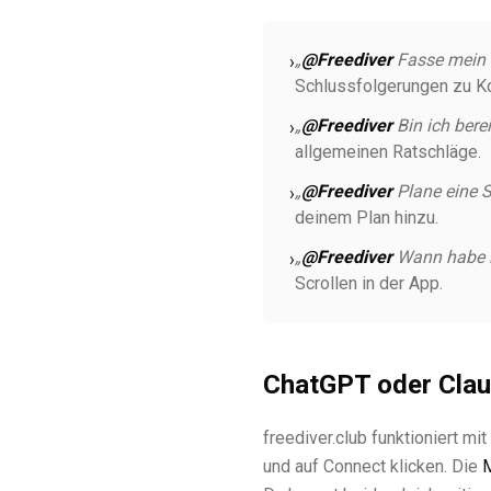
„
@Freediver
Fasse mein 
›
Schlussfolgerungen zu Ko
„
@Freediver
Bin ich bere
›
allgemeinen Ratschläge.
„
@Freediver
Plane eine S
›
deinem Plan hinzu.
„
@Freediver
Wann habe ic
›
Scrollen in der App.
ChatGPT oder Cla
freediver.club funktioniert m
und auf Connect klicken. Die
M