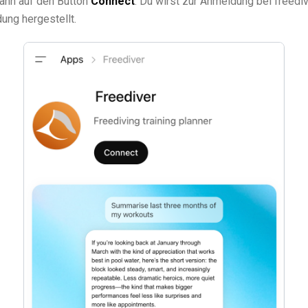
dann auf den Button
Connect
. Du wirst zur Anmeldung bei freediv
ung hergestellt.