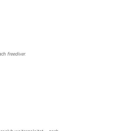
nach
freediver
.