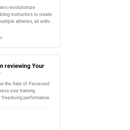
ers revolutionize
ling instructors to create
tiple athletes, all within
d for freediving
it
n reviewing Your
?
se the Rate of Perceived
sess your training
r freediving performance.
t