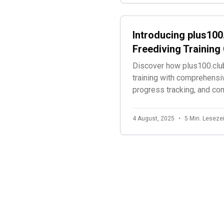
Introducing plus100
Freediving Trainin
Discover how plus100.club
training with comprehensi
progress tracking, and c
specifically for freedivers
4 August, 2025
•
5 Min. Lesezei