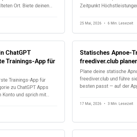
eten Ort. Biete deinen
Zeitpunkt Höchstleistunge
 die von Weltmeistern
Übertraining zu vermeiden.
25 Mai, 2026
•
6 Min. Lesezeit
 in ChatGPT
Statisches Apnoe-Tr
te Trainings-App für
freediver.club plan
Plane deine statische Apn
freediver.club und führe si
rste Trainings-App für
besten passt — auf der Ap
egorie zu ChatGPT Apps
Suunto-Uhr oder direkt in 
n Konto und sprich mit
Zeitbeschränkungen, koste
ngseinheiten.
17 Mai, 2026
•
3 Min. Lesezeit