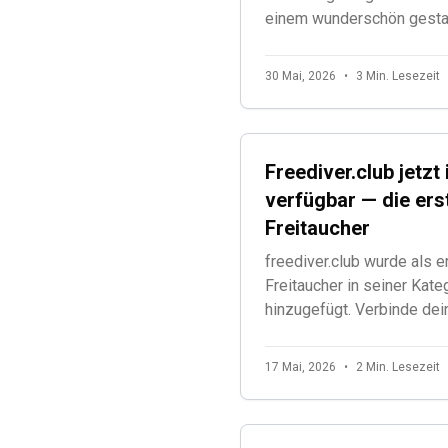
einem wunderschön gestalt
Athleten die Technologie,
genutzt wird.
30 Mai, 2026
•
3 Min. Lesezeit
Freediver.club jetzt
verfügbar — die ers
Freitaucher
freediver.club wurde als e
Freitaucher in seiner Kat
hinzugefügt. Verbinde dei
ChatGPT über deine Traini
17 Mai, 2026
•
2 Min. Lesezeit