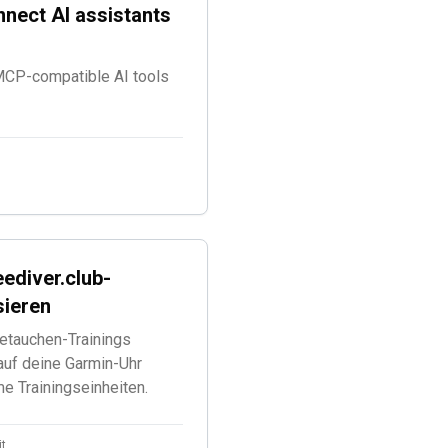
nnect AI assistants
 MCP-compatible AI tools
ediver.club-
sieren
oetauchen-Trainings
 auf deine Garmin-Uhr
e Trainingseinheiten.
it