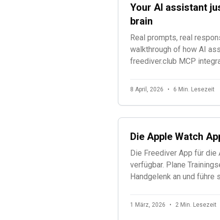
Your AI assistant ju
brain
Real prompts, real respon
walkthrough of how AI ass
freediver.club MCP integra
spot fatigue patterns, buil
and monitor athletes.
8 April, 2026
•
6 Min. Lesezeit
Die Apple Watch App
Die Freediver App für die 
verfügbar. Plane Trainings
Handgelenk an und führe s
durch. Planen. Vorschauen
1 März, 2026
•
2 Min. Lesezeit