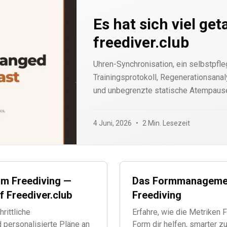
Es hat sich viel get
freediver.club
Uhren-Synchronisation, ein selbstpfl
Trainingsprotokoll, Regenerationsanal
und unbegrenzte statische Atempause
einen Blick.
4 Juni, 2026
•
2 Min. Lesezeit
im Freediving —
Das Formmanageme
f Freediver.club
Freediving
hrittliche
Erfahre, wie die Metriken 
personalisierte Pläne an
Form dir helfen, smarter zu