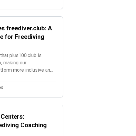
s freediver.club: A
e for Freediving
that plus100.club is
b, making our
atform more inclusive and
g disciplines.
it
 Centers:
ediving Coaching