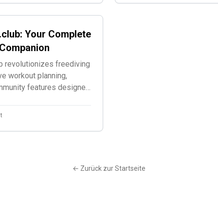
.club: Your Complete
g Companion
 revolutionizes freediving
ve workout planning,
ommunity features designed
.
t
← Zurück zur Startseite