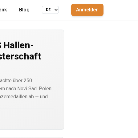
ank
Blog
Anmelden
 Hallen-
sterschaft
achte über 250
ern nach Novi Sad. Polen
ronzemedaillen ab — und
rtem Athleten, Bartosz
lick auf die Ergebnisse,
uf, warum die
.