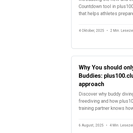
Countdown tool in plus100
that helps athletes prepar
simulating the exact timin
announcements they'll expe
4 Oktober, 2025
•
2 Min. Leseze
freediving competitions.
Why You should only
Buddies: plus100.clu
approach
Discover why buddy diving
freediving and how plus10
training partner knows ho
during every session.
6 August, 2025
•
4 Min. Lesezei