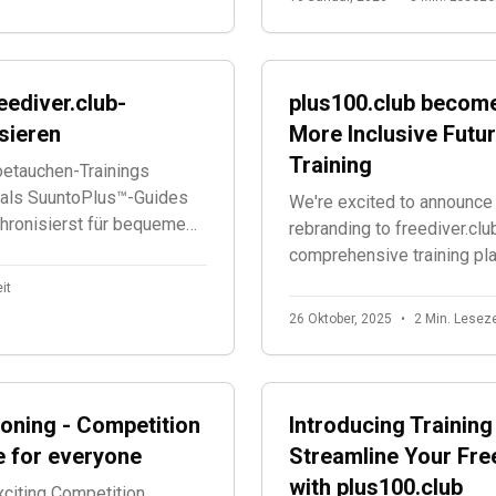
eediver.club-
plus100.club become
sieren
More Inclusive Futur
Training
oetauchen-Trainings
b als SuuntoPlus™-Guides
We're excited to announce 
hronisierst für bequeme
rebranding to freediver.clu
comprehensive training pl
accessible to all freedivin
it
26 Oktober, 2025
•
2 Min. Leseze
oning - Competition
Introducing Training
e for everyone
Streamline Your Fre
with plus100.club
xciting Competition