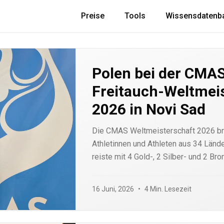
Preise
Tools
Wissensdatenb
Polen bei der CMAS
Freitauch-Weltmei
2026 in Novi Sad
Die CMAS Weltmeisterschaft 2026 br
Athletinnen und Athleten aus 34 Länd
reiste mit 4 Gold-, 2 Silber- und 2 B
mit Freediver.clubs erstem gesponse
Jakubowiak, auf den Startlisten. Ein B
16 Juni, 2026
•
4 Min. Lesezeit
die Medaillen nach Disziplin und dara
Unterstützung von Athleten wichtig ist