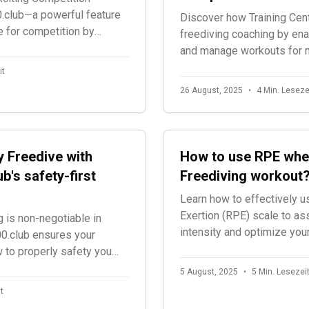
.club—a powerful feature
Discover how Training Cent
e for competition by
freediving coaching by enab
g and audio
and manage workouts for mul
rience during official
a unified platform designe
it
excellence.
26 August, 2025
•
4 Min. Leseze
 Freedive with
How to use RPE whe
b's safety-first
Freediving workout
Learn how to effectively u
Exertion (RPE) scale to as
 is non-negotiable in
intensity and optimize you
0.club ensures your
w to properly safety you
5 August, 2025
•
5 Min. Lesezei
t