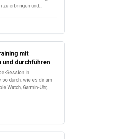
n zu erbringen und
aining mit
en und durchführen
oe-Session in
e so durch, wie es dir am
ple Watch, Garmin-Uhr,
der App. Keine
nlos.