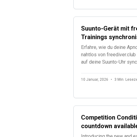
Suunto-Gerät mit fr
Trainings synchroni
Erfahre, wie du deine Apn
nahtlos von freediver.clu
auf deine Suunto-Uhr sync
Trainingseinheiten.
10 Januar, 2026
•
3 Min. Leseze
Competition Conditi
countdown availabl
Introducing the new and e