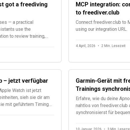
st got a freediving
MCP integration: co
to freediver.club
ses — a practical
Connect freediver.club to
istants use the
using our integration URL.
tion to review training,
d workouts, adjust plans,
4 April, 2026
•
2 Min. Lesezeit
 – jetzt verfügbar
Garmin-Gerät mit fre
Trainings synchroni
Apple Watch ist jetzt
einheiten, sieh sie dir am
Erfahre, wie du deine Apn
ie mit geführtem Timing
nahtlos von freediver.club
. Tauchen.
synchronisierst für bequem
10 Januar, 2026
•
3 Min. Leseze